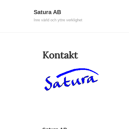
↓
Huvudna
Satura AB
Hoppa
Inre värld och yttre verklighet
till
huvudinnehållet
Kontakt